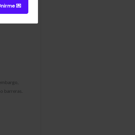
Unirme 💌
mujer de
la
 embargo,
mo barreras.