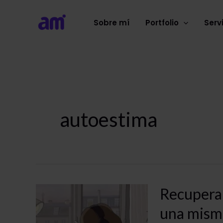
Ir
al
Sobre mí
Portfolio
Serv
contenido
autoestima
Recuperar
una mism