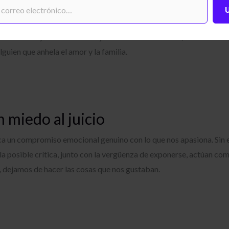
ada
lterona ha sido históricamente menospreciada. Descrita como una 
 atractiva y con una vida alejada del mundo exterior, a menudo se 
guien que anhela el amor y la familia.
n miedo al juicio
ca un compromiso emocional genuino con lo que nos apasiona. Sin
 la posible crítica, junto con la vergüenza de exponerse, actúan co
 dejamos de hacer las cosas que nos gustaban.