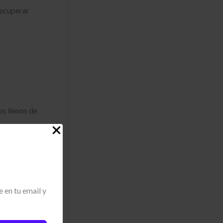
recuperar
s llenos de
nque
 en tu email y