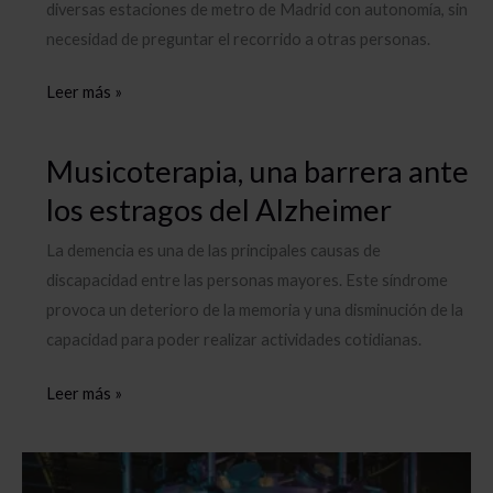
diversas estaciones de metro de Madrid con autonomía, sin
necesidad de preguntar el recorrido a otras personas.
Metrociego,
Leer más »
la
aplicación
Musicoterapia, una barrera ante
que
los estragos del Alzheimer
ayuda
a
La demencia es una de las principales causas de
las
discapacidad entre las personas mayores. Este síndrome
personas
provoca un deterioro de la memoria y una disminución de la
con
capacidad para poder realizar actividades cotidianas.
discapacidad
visual
Musicoterapia,
Leer más »
a
una
moverse
barrera
por
ante