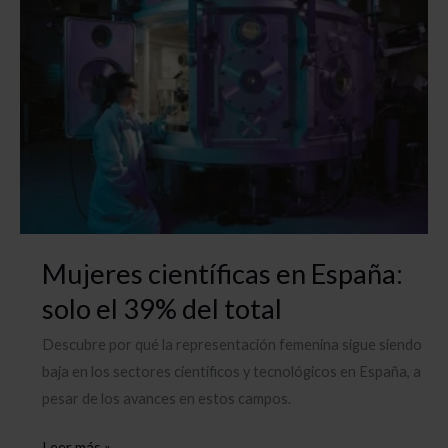
el
los
metro
estragos
del
Alzheimer
Mujeres científicas en España:
solo el 39% del total
Descubre por qué la representación femenina sigue siendo
baja en los sectores científicos y tecnológicos en España, a
pesar de los avances en estos campos.
Mujeres
Leer más »