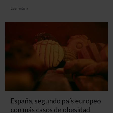
¿Es
Leer más »
el
Índice
de
Masa
Corporal
(IMC)
una
medida
adecuada
para
evaluar
la
salud
España, segundo país europeo
de
con más casos de obesidad
las