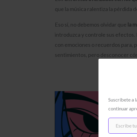
que la música ralentiza la pérdida d
Eso sí, no debemos olvidar que
la 
introduzca y controle sus efectos.
con emociones o recuerdos para, p
sentimientos, pero desconocer cómo
Suscríbete a 
continuar apr
Escribe tu correo electrónico…