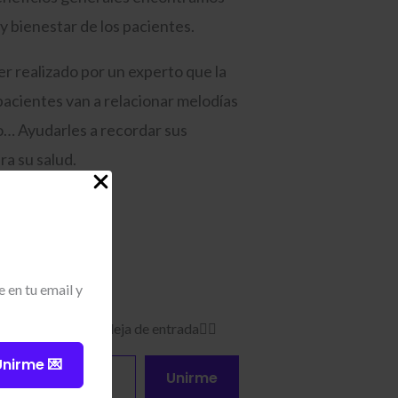
 y bienestar de los pacientes.
er realizado por un experto que la
pacientes van a relacionar melodías
o… Ayudarles a recordar sus
ra su salud.
 en tu email y
tamente en tu bandeja de entrada❤️‍🔥​
Unirme 💌
Unirme