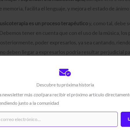
e memoria, facilita el lenguaje, y mejora el estado de ánimo
musicoterapia es un proceso terapéutico
y, como tal, debe s
 Debemos tener en cuenta que con el uso de la música, los 
osteriormente, poder expresarlos, ya sea cantando, riend
 deben llegar a expresarlos podría resultar perjudicial pa
Descubre tu próxima historia
la newsletter más
cool
para recibir el próximo artículo directamente
Únete a la comunidad
endiendo junto a la comunidad
Recibe el contenido más
cool
direc
Escribe tu correo electrónico…