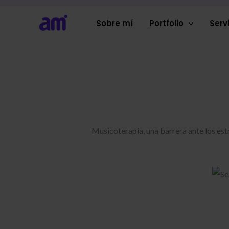
Ir
al
Sobre mí
Portfolio
Serv
contenido
Musicoterapia, una barrera ante los es