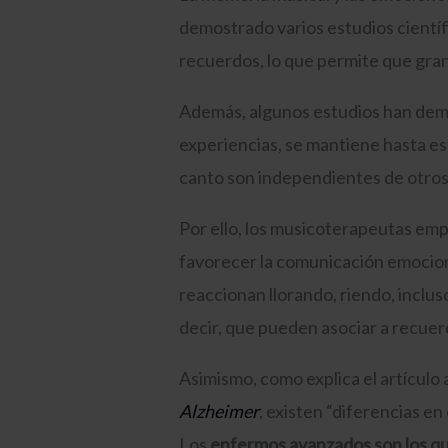
demostrado varios estudios científi
recuerdos, lo que permite que gran
Además, algunos estudios han demo
experiencias, se mantiene hasta es
canto son independientes de otros 
Por ello, los musicoterapeutas empl
favorecer la comunicación emocion
reaccionan llorando, riendo, inclu
decir, que pueden asociar a recuer
Asimismo, como explica el artículo
Alzheimer
, existen “diferencias en
Los
enfermos avanzados son los qu