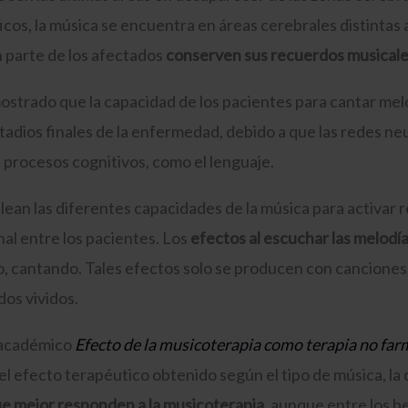
cos, la música se encuentra en áreas cerebrales distintas 
 parte de los afectados
conserven sus recuerdos musicale
strado que la capacidad de los pacientes para cantar mel
tadios finales de la enfermedad, debido a que las redes ne
procesos cognitivos, como el lenguaje.
ean las diferentes capacidades de la música para activar r
al entre los pacientes. Los
efectos al escuchar las melodí
so, cantando. Tales efectos solo se producen con cancione
dos vividos.
 académico
Efecto de la musicoterapia como terapia no far
 el efecto terapéutico obtenido según el tipo de música, la
e mejor responden a la musicoterapia,
aunque entre los b