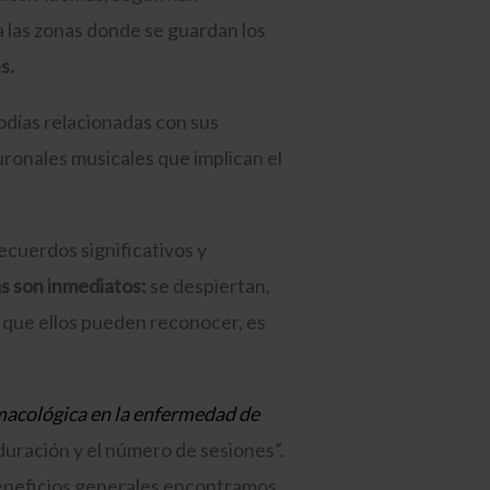
a las zonas donde se guardan los
s.
odías relacionadas con sus
uronales musicales que implican el
ecuerdos significativos y
as son inmediatos:
se despiertan,
s que ellos pueden reconocer, es
macológica en la enfermedad de
 duración y el número de sesiones”.
eneficios generales encontramos