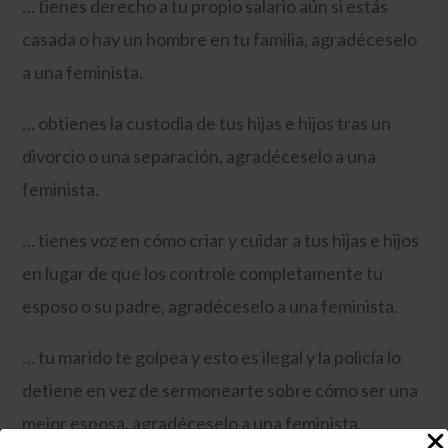
… tienes derecho a tu propio salario aún si estás
casada o hay un hombre en tu familia, agradéceselo
a una feminista.
… obtienes la custodia de tus hijas e hijos tras un
divorcio o una separación, agradéceselo a una
feminista.
… tienes voz en cómo criar y cuidar a tus hijas e hijos
en lugar de que los controle completamente tu
esposo o su padre, agradéceselo a una feminista.
… tu marido te golpea y esto es ilegal y la policía lo
detiene en vez de sermonearte sobre cómo ser una
mejor esposa, agradéceselo a una feminista.