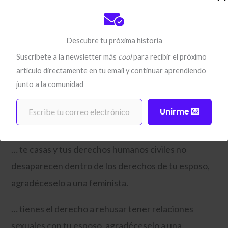
… se te otorga un título después de ir a la
Universidad, en lugar de un mero certificado de
Descubre tu próxima historia
haber completado los estudios, agradéceselo a una
Suscríbete a la newsletter más
cool
para recibir el próximo
feminista.
artículo directamente en tu email y continuar aprendiendo
junto a la comunidad
… puedes amamantar a tu bebé, eso sí, todavía
Escribe tu correo electrónico…
discretamente, en un lugar público y no ser
Unirme 💌
arrestada por ello, agradéceselo a una feminista.
… te casas y tus derechos humanos civiles no
desaparecen dentro de los derechos de tu esposo,
agradéceselo a una feminista.
… tienes el derecho a rehusar tener relaciones
sexuales con tu esposo, agradéceselo a una