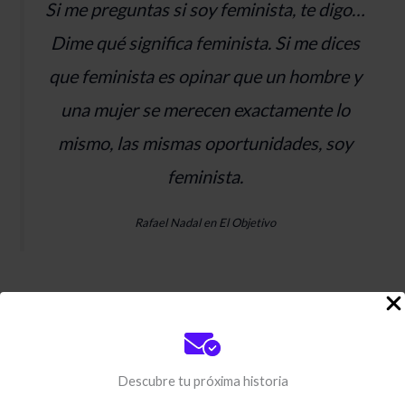
Si me preguntas si soy feminista, te digo…
Dime qué significa feminista. Si me dices
que feminista es opinar que un hombre y
una mujer se merecen exactamente lo
mismo, las mismas oportunidades, soy
feminista.
Rafael Nadal en El Objetivo
El término
feminismo está polarizado
. Las
diferencias ideológicas, las narrativas de los medios
de comunicación y la política han utilizado,
Descubre tu próxima historia
indebidamente en gran parte de los casos, esta