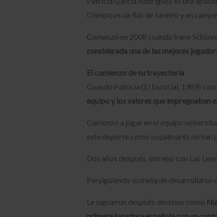
Patricia García Rodríguez es una apasio
Olímpicos de Río de Janeiro y en campe
Comenzó en 2008 cuando Irene Schiavon, 
considerada una de las mejores jugador
El comienzo de su trayectoria
Cuando Patricia (El Escorial, 1989) con
equipo y los valores que impregnaban es
Comenzó a jugar en el equipo universit
este deporte como su palmarés no han p
Dos años después, entrenó con Las Leon
Persiguiendo su meta de desarrollarse c
Le siguieron después destinos como
Nu
primera jugadora española con un contr