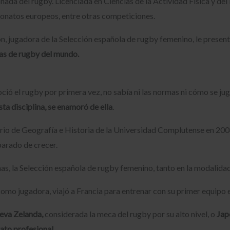
nada del rugby. Licenciada en Ciencias de la Actividad Física y de
onatos europeos, entre otras competiciones.
jugadora de la Selección española de rugby femenino, le presentó 
as de rugby del mundo.
oció el rugby por primera vez, no sabía ni las normas ni cómo se j
ta disciplina, se enamoró de ella
.
ario de Geografía e Historia de la Universidad Complutense en 200
arado de crecer.
as, la Selección española de rugby femenino, tanto en la modalida
omo jugadora, viajó a Francia para entrenar con su primer equipo 
eva Zelanda,
considerada la meca del rugby por su alto nivel, o
Jap
ato profesional.