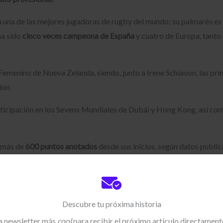
da una de las mejores jugadoras de rugby del mundo; su palmarés e
ha sido
cinco veces campeona de España
y cuatro de Europa, tant
menino de Nueva Zelanda, siendo, junto a Irene Schiavon, las prim
ion.
articipación en los Sevens Mundiales de Dubái y Hong Kong, así c
s más de
600 puntos anotados
desde sus inicios, según datos public
 nivel internacional.
gina web
propia para difundir su experiencia
, así como para dar a c
Descubre tu próxima historia
 al rugby apenas tenía referentes femeninos”, reconoce Patricia e
referentes existían, los medios de comunicación no ofrecían por aq
la newsletter más
cool
para recibir el próximo artículo directamente