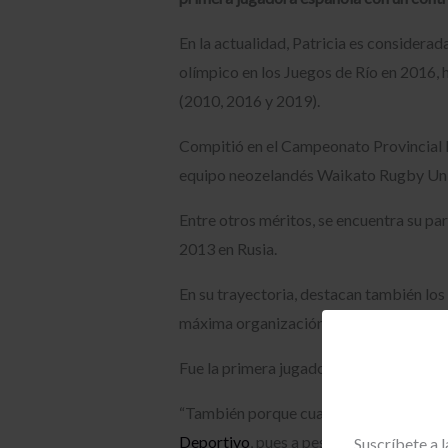
En la actualidad, Patricia es considera
olímpico en los Juegos de Río en 2016, 
(2010, 2016 y 2019).
Compitió en el Campeonato Provincial Fe
equipo neozelandés Waikato Rugby Un
Entre otros méritos, se encuentra su p
2013 en Rusia.
En su trayectoria, destacan también lo
máxima organización de esta disciplina a
Fue la primera jugadora en
crear una
pá
“También porque cuando comencé a jugar
Deportivo
, pues a pesar de que dichos 
Suscríbete a 