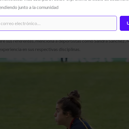
 ellas.
endiendo junto a la comunidad
ión ha mejorado, no solo porque los referentes femeninos son más 
bre sus referentes, menciona a deportistas como Sandra Sánchez, M
xperiencia en sus respectivas disciplinas.