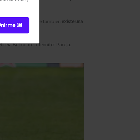
visibles, sino porque también
existe una
Unirme 💌
ireia Belmonte o Jennifer Pareja.