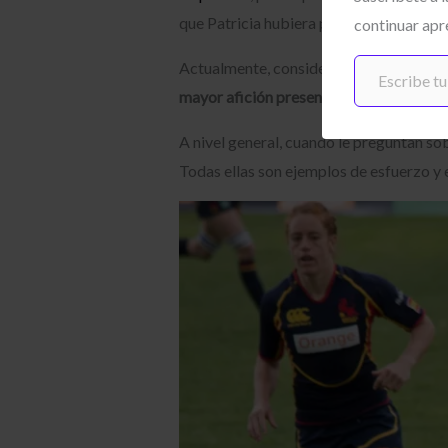
que Patricia hubiera podido aprender de
continuar apr
Escribe tu correo electrónico…
Actualmente, considera que esta situac
mayor afición presencial
.
A nivel general, cuando le preguntan so
Todas ellas son ejemplos de esfuerzo y e