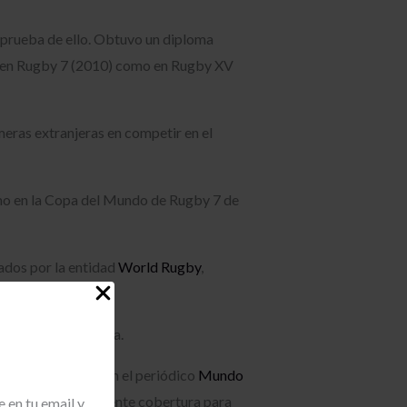
s prueba de ello. Obtuvo un diploma
o en Rugby 7 (2010) como en Rugby XV
eras extranjeras en competir en el
omo en la Copa del Mundo de Rugby 7 de
ados por la entidad
World Rugby
,
onocer su disciplina.
n una entrevista en el periódico
Mundo
uel entonces suficiente cobertura para
 en tu email y