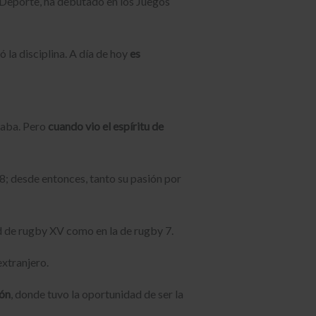
l Deporte, ha debutado en los Juegos
la disciplina. A día de hoy
es
ugaba. Pero
cuando vio el espíritu de
8; desde entonces, tanto su pasión por
d de rugby XV como en la de rugby 7.
extranjero.
ón
, donde tuvo la oportunidad de ser la