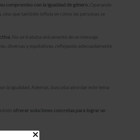
 su compromiso con la igualdad de género.
Operando
, sino que también influía en cómo las personas se
ctiva.
No se trataba únicamente de un mensaje
vas, diversas y equitativas, reflejando adecuadamente
on la igualdad. Además, buscaba abordar este tema
también
ofrecer soluciones concretas para lograr un