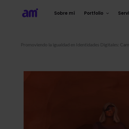
Ir
al
Sobre mí
Portfolio
Serv
contenido
Promoviendo la igualdad en Identidades Digitales: Ca