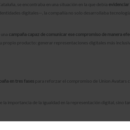
ataluña, se encontraba en una situación en la que debía
evidenciar
dentidades digitales—, la compañía no solo desarrollaba tecnología
r una
campaña capaz de comunicar ese compromiso de manera efe
su propio producto: generar representaciones digitales más inclusi
aña en tres fases
para reforzar el compromiso de Union Avatars c
e la importancia de la igualdad en la representación digital, sino 