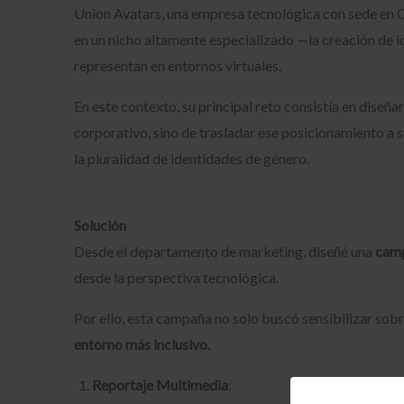
Union Avatars, una empresa tecnológica con sede en C
en un nicho altamente especializado —la creación de i
representan en entornos virtuales.
En este contexto, su principal reto consistía en diseña
corporativo, sino de trasladar ese posicionamiento a 
la pluralidad de identidades de género.
Solución
Desde el departamento de marketing, diseñé una
camp
desde la perspectiva tecnológica.
Por ello, esta campaña no solo buscó sensibilizar sobr
entorno más inclusivo.
Reportaje Multimedia
: