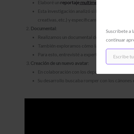
Elaboré un
reportaje
multimedia
para analizar l
Esta investigación analizó si los usuarios se se
creativas, etc.) y específicamente, cómo se sent
Documental
:
Suscríbete a 
Realizamos un documental de 3 minutos publica
continuar apr
También exploramos cómo la moda digital podría
Escribe tu correo electrónico…
Para esto, entrevisté a expertas en tecnología 
Creación de un nuevo avatar
:
En colaboración con los departamentos de diseñ
Su desarrollo buscaba romper con los cánones e