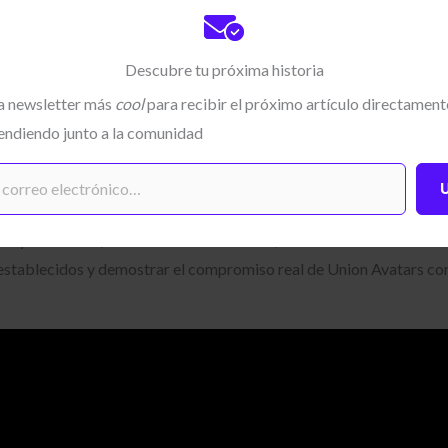
a representación actual en el metaverso y en otras plataformas digi
ntían cómodos con las opciones de representación disponibles, qué t
ían las mujeres respecto a sus identidades digitales.
Descubre tu próxima historia
la newsletter más
cool
para recibir el próximo artículo directamente
do el propio 8M para profundizar en estas diferencias.
endiendo junto a la comunidad
 mejorar la situación y fomentar la paridad.
y moda digital, destacando soluciones y nuevas tendencias que podr
o y desarrollo, creamos un nuevo avatar, Amara.
stablecidos y demostrar el compromiso real de Union Avatars con l